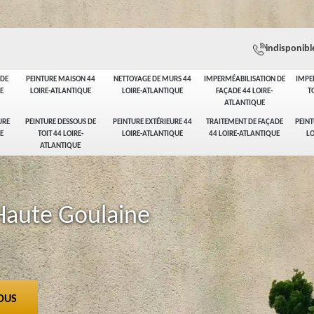
indisponibl
ADE
PEINTURE MAISON 44
NETTOYAGE DE MURS 44
IMPERMÉABILISATION DE
IMPE
E
LOIRE-ATLANTIQUE
LOIRE-ATLANTIQUE
FAÇADE 44 LOIRE-
T
ATLANTIQUE
URE
PEINTURE DESSOUS DE
PEINTURE EXTÉRIEURE 44
TRAITEMENT DE FAÇADE
PEINT
E
TOIT 44 LOIRE-
LOIRE-ATLANTIQUE
44 LOIRE-ATLANTIQUE
LO
ATLANTIQUE
Haute Goulaine
OUS