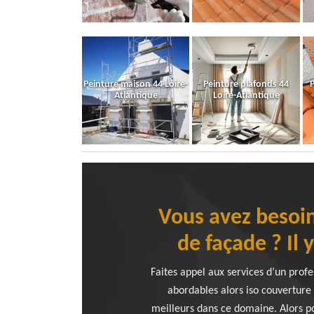
Peinture maison 44 Loire-
Peinture plafonds 44
P
Atlantique
Loire-Atlantique
Vous avez besoin
de façade ? Il
Faites appel aux services d’un prof
abordables alors iso couverture 
meilleurs dans ce domaine. Alors p