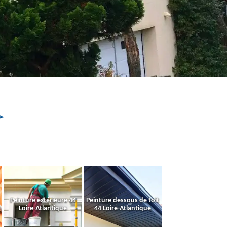
Peinture extérieure 44
Peinture dessous de toit
Loire-Atlantique
44 Loire-Atlantique