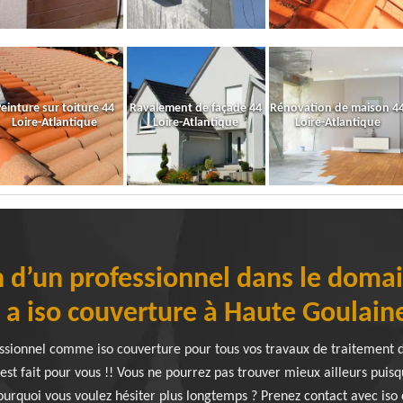
einture sur toiture 44
Ravalement de façade 44
Rénovation de maison 4
Loire-Atlantique
Loire-Atlantique
Loire-Atlantique
 d’un professionnel dans le doma
 y a iso couverture à Haute Goulain
essionnel comme iso couverture pour tous vos travaux de traitement de
est fait pour vous !! Vous ne pourrez pas trouver mieux ailleurs puisq
ourquoi vous voulez hésiter plus longtemps ? Prenez contact avec iso