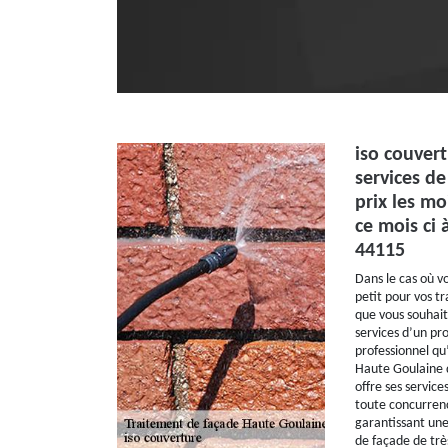
iso couvert
services d
prix les mo
ce mois ci
44115
Dans le cas où 
petit pour vos t
que vous souhai
services d’un pro
professionnel qu’
Haute Goulaine d
offre ses service
toute concurrenc
garantissant une
de façade de trè