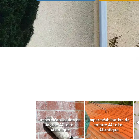
Imperméabilisation de
Imperméabilisation de
N
façade 44 Loire-
toiture 44 Loire-
Atlantique
Atlantique