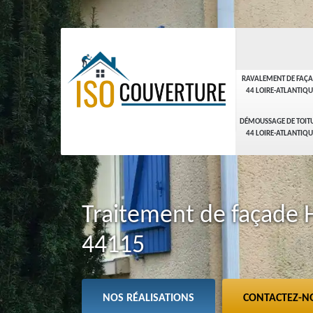
RAVALEMENT DE FAÇ
44 LOIRE-ATLANTIQU
DÉMOUSSAGE DE TOIT
44 LOIRE-ATLANTIQU
Traitement de façade 
44115
NOS RÉALISATIONS
CONTACTEZ-N