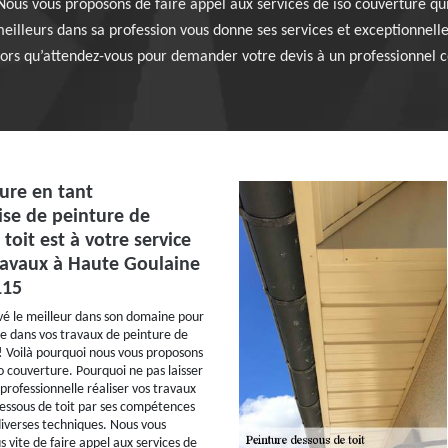
ous vous proposons de faire appel aux services de iso couverture qu
eilleurs dans sa profession vous donne ses services et exceptionnell
lors qu’attendez-vous pour demander votre devis à un professionnel 
ure en tant
ise de peinture de
toit est à votre service
ravaux à Haute Goulaine
115
é le meilleur dans son domaine pour
de dans vos travaux de peinture de
!! Voilà pourquoi nous vous proposons
so couverture. Pourquoi ne pas laisser
professionnelle réaliser vos travaux
essous de toit par ses compétences
 diverses techniques. Nous vous
 vite de faire appel aux services de