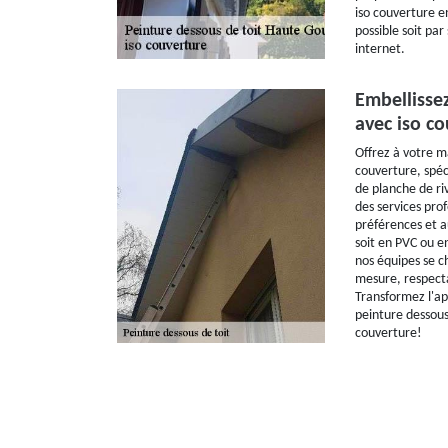
iso couverture e
possible soit par 
internet.
Embellissez
avec iso co
Offrez à votre m
couverture, spéci
de planche de ri
des services pro
préférences et au
soit en PVC ou en
nos équipes se c
mesure, respecta
Transformez l'ap
peinture dessous 
couverture!