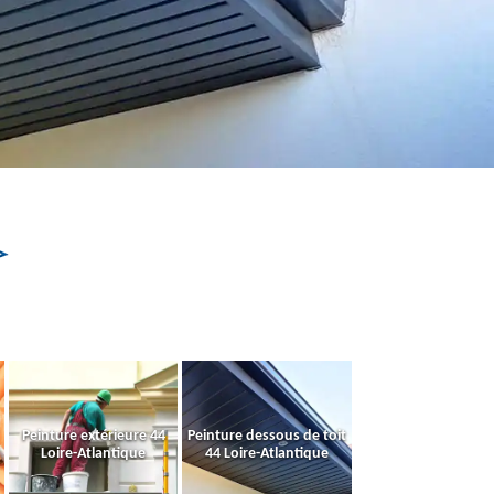
Peinture extérieure 44
Peinture dessous de toit
Loire-Atlantique
44 Loire-Atlantique