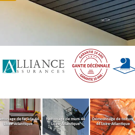
ettoyage de façade 44
Nettoyage de murs 44
Démoussage de toiture
Loire-Atlantique
Loire-Atlantique
44 Loire-Atlantique