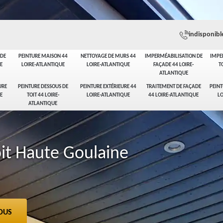
indisponibl
ADE
PEINTURE MAISON 44
NETTOYAGE DE MURS 44
IMPERMÉABILISATION DE
IMPE
E
LOIRE-ATLANTIQUE
LOIRE-ATLANTIQUE
FAÇADE 44 LOIRE-
T
ATLANTIQUE
URE
PEINTURE DESSOUS DE
PEINTURE EXTÉRIEURE 44
TRAITEMENT DE FAÇADE
PEINT
E
TOIT 44 LOIRE-
LOIRE-ATLANTIQUE
44 LOIRE-ATLANTIQUE
LO
ATLANTIQUE
oit Haute Goulaine
OUS