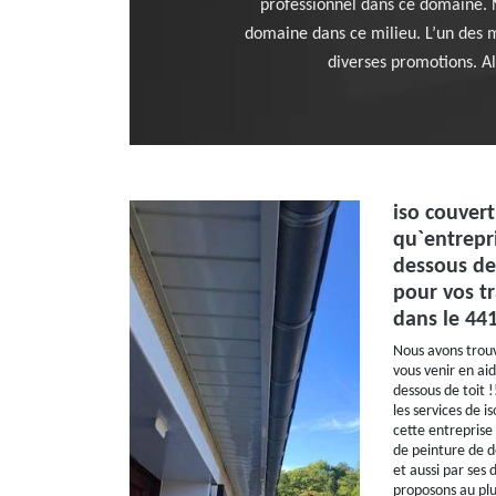
professionnel dans ce domaine. N
domaine dans ce milieu. L’un des m
diverses promotions. A
iso couvert
qu`entrepr
dessous de 
pour vos t
dans le 44
Nous avons trouv
vous venir en ai
dessous de toit 
les services de i
cette entreprise 
de peinture de d
et aussi par ses
proposons au plus