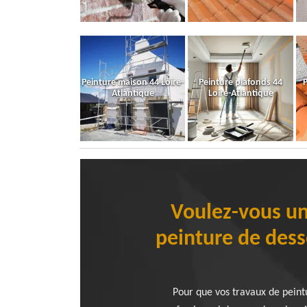
Peinture maison 44 Loire-
Peinture plafonds 44
P
Atlantique
Loire-Atlantique
Voulez-vous un
peinture de dess
Pour que vos travaux de peintu