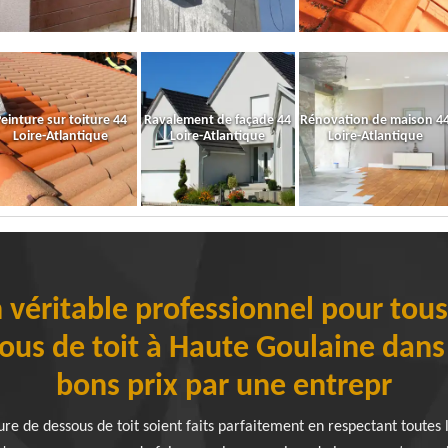
einture sur toiture 44
Ravalement de façade 44
Rénovation de maison 4
Loire-Atlantique
Loire-Atlantique
Loire-Atlantique
 véritable professionnel pour tous
ous de toit à Haute Goulaine dans
bons prix par une entrepr
re de dessous de toit soient faits parfaitement en respectant toutes 