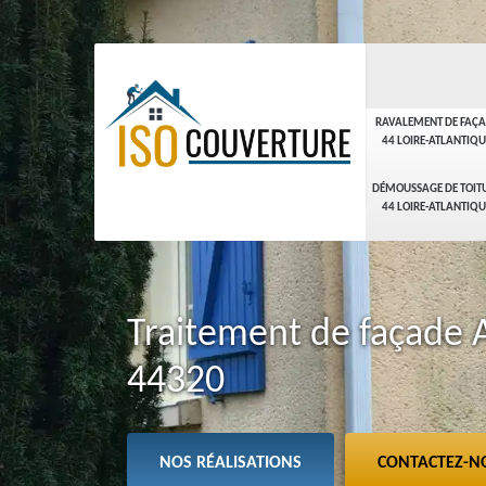
RAVALEMENT DE FAÇ
44 LOIRE-ATLANTIQU
DÉMOUSSAGE DE TOIT
44 LOIRE-ATLANTIQU
Traitement de façade 
44320
NOS RÉALISATIONS
CONTACTEZ-N