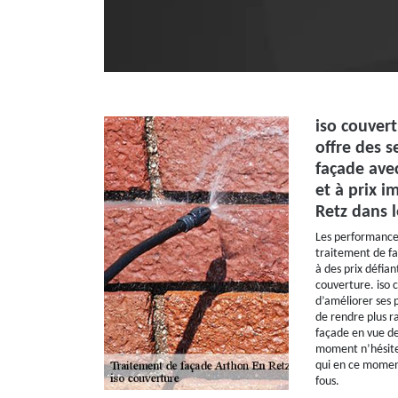
iso couvert
offre des s
façade avec
et à prix i
Retz dans 
Les performances
traitement de fa
à des prix défia
couverture. iso 
d’améliorer ses 
de rendre plus r
façade en vue de
moment n’hésitez
qui en ce moment
fous.