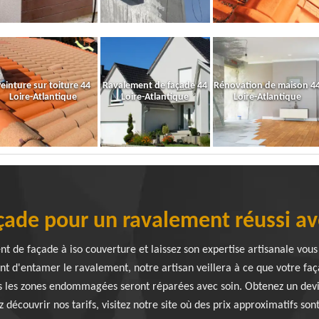
einture sur toiture 44
Ravalement de façade 44
Rénovation de maison 4
Loire-Atlantique
Loire-Atlantique
Loire-Atlantique
çade pour un ravalement réussi av
nt de façade à iso couverture et laissez son expertise artisanale vou
t d'entamer le ravalement, notre artisan veillera à ce que votre faça
s les zones endommagées seront réparées avec soin. Obtenez un devi
découvrir nos tarifs, visitez notre site où des prix approximatifs son