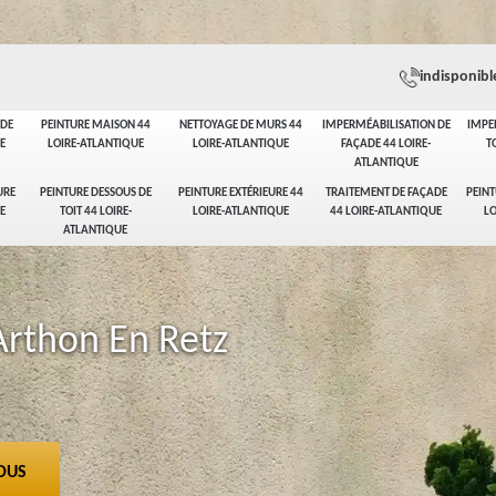
indisponibl
ADE
PEINTURE MAISON 44
NETTOYAGE DE MURS 44
IMPERMÉABILISATION DE
IMPE
E
LOIRE-ATLANTIQUE
LOIRE-ATLANTIQUE
FAÇADE 44 LOIRE-
T
ATLANTIQUE
URE
PEINTURE DESSOUS DE
PEINTURE EXTÉRIEURE 44
TRAITEMENT DE FAÇADE
PEINT
E
TOIT 44 LOIRE-
LOIRE-ATLANTIQUE
44 LOIRE-ATLANTIQUE
LO
ATLANTIQUE
Arthon En Retz
OUS