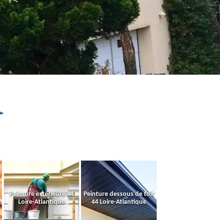
Peinture extérieure 44
Peinture dessous de toit
Loire-Atlantique
44 Loire-Atlantique