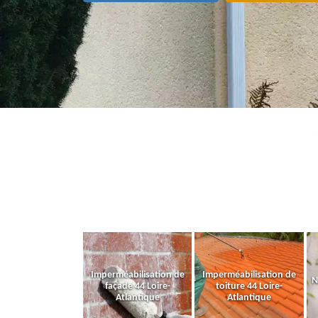
Imperméabilisation de
Imperméabilisation de
N
façade 44 Loire-
toiture 44 Loire-
Atlantique
Atlantique