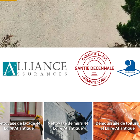
ettoyage de façade 44
Nettoyage de murs 44
Démoussage de toiture
Loire-Atlantique
Loire-Atlantique
44 Loire-Atlantique