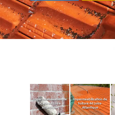
Imperméabilisation de
Imperméabilisation de
N
façade 44 Loire-
toiture 44 Loire-
Atlantique
Atlantique