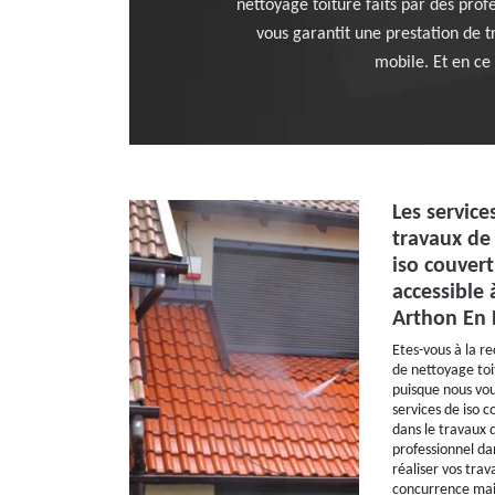
nettoyage toiture faits par des prof
vous garantit une prestation de t
mobile. Et en ce
Les service
travaux de
iso couver
accessible 
Arthon En 
Etes-vous à la r
de nettoyage toi
puisque nous vou
services de iso 
dans le travaux 
professionnel da
réaliser vos trav
concurrence mais