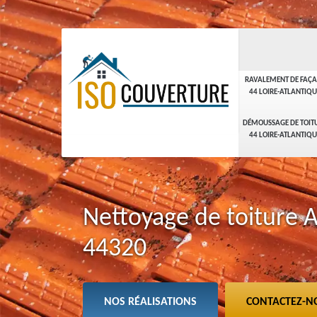
RAVALEMENT DE FAÇ
44 LOIRE-ATLANTIQU
DÉMOUSSAGE DE TOIT
44 LOIRE-ATLANTIQU
Nettoyage de toiture 
44320
NOS RÉALISATIONS
CONTACTEZ-N