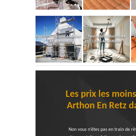
Peinture maison 44 Loire-
Peinture plafonds 44
P
Atlantique
Loire-Atlantique
Les prix les moins
Arthon En Retz d
Non vous n’êtes pas en train de rê