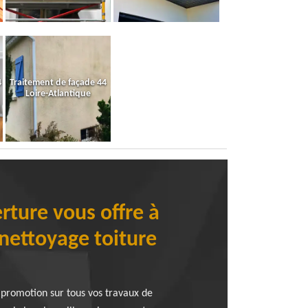
4
Traitement de façade 44
Loire-Atlantique
erture vous offre à
nettoyage toiture
e promotion sur tous vos travaux de