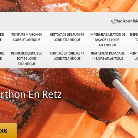
indisponibl
ADE
PEINTURE MAISON 44
NETTOYAGE DE MURS 44
IMPERMÉABILISATION DE
IMPE
E
LOIRE-ATLANTIQUE
LOIRE-ATLANTIQUE
FAÇADE 44 LOIRE-
T
ATLANTIQUE
URE
PEINTURE DESSOUS DE
PEINTURE EXTÉRIEURE 44
TRAITEMENT DE FAÇADE
PEINT
E
TOIT 44 LOIRE-
LOIRE-ATLANTIQUE
44 LOIRE-ATLANTIQUE
LO
ATLANTIQUE
Arthon En Retz
OUS