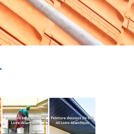
Peinture extérieure 44
Peinture dessous de toit
Loire-Atlantique
44 Loire-Atlantique