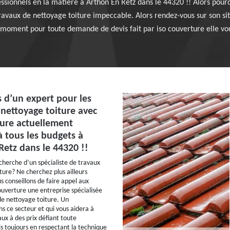
essionnels en la matière à Arthon En Retz dans le 44320 !! Alors pour
ravaux de nettoyage toiture impeccable. Alors rendez-vous sur son sit
 moment pour toute demande de devis fait par iso couverture elle vous
s d’un expert pour les
 nettoyage toiture avec
ture actuellement
à tous les budgets à
Retz dans le 44320 !!
echerche d’un spécialiste de travaux
ture? Ne cherchez plus ailleurs
s conseillons de faire appel aux
couverture une entreprise spécialisée
de nettoyage toiture. Un
ns ce secteur et qui vous aidera à
aux à des prix défiant toute
 toujours en respectant la technique