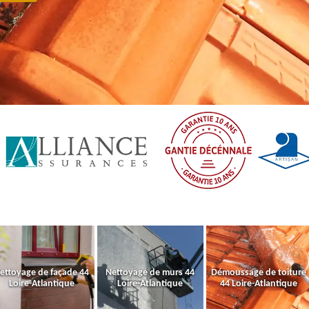
ettoyage de façade 44
Nettoyage de murs 44
Démoussage de toiture
Loire-Atlantique
Loire-Atlantique
44 Loire-Atlantique