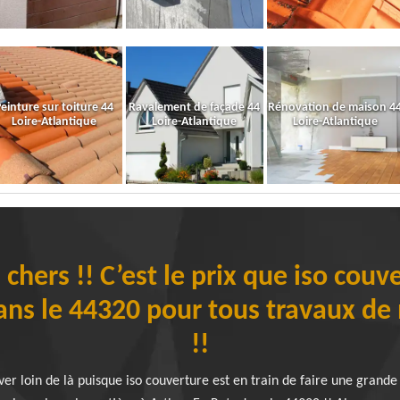
einture sur toiture 44
Ravalement de façade 44
Rénovation de maison 4
Loire-Atlantique
Loire-Atlantique
Loire-Atlantique
 chers !! C’est le prix que iso couv
ans le 44320 pour tous travaux de 
!!
ver loin de là puisque iso couverture est en train de faire une grand