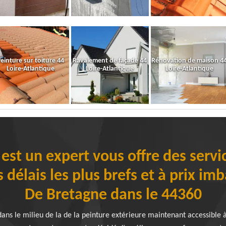
einture sur toiture 44
Ravalement de façade 44
Rénovation de maison 4
Loire-Atlantique
Loire-Atlantique
Loire-Atlantique
 est un expert vous offre des servi
s délais les plus brefs et à prix im
De Bretagne dans le 44360
ns le milieu de la de la peinture extérieure maintenant accessible à 