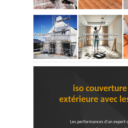
Peinture maison 44 Loire-
Peinture plafonds 44
P
Atlantique
Loire-Atlantique
iso couverture
extérieure avec le
Les performances d’un expert da