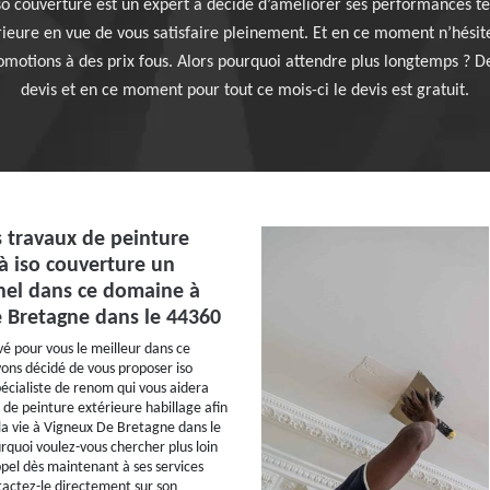
so couverture est un expert a décidé d’améliorer ses performances te
rieure en vue de vous satisfaire pleinement. Et en ce moment n’hésite
motions à des prix fous. Alors pourquoi attendre plus longtemps ? D
devis et en ce moment pour tout ce mois-ci le devis est gratuit.
s travaux de peinture
à iso couverture un
nel dans ce domaine à
 Bretagne dans le 44360
é pour vous le meilleur dans ce
vons décidé de vous proposer iso
écialiste de renom qui vous aidera
 de peinture extérieure habillage afin
 la vie à Vigneux De Bretagne dans le
rquoi voulez-vous chercher plus loin
ppel dès maintenant à ses services
tactez-le directement sur son