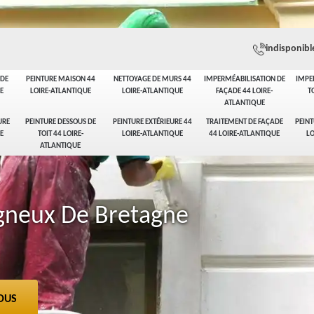
indisponibl
ADE
PEINTURE MAISON 44
NETTOYAGE DE MURS 44
IMPERMÉABILISATION DE
IMPE
E
LOIRE-ATLANTIQUE
LOIRE-ATLANTIQUE
FAÇADE 44 LOIRE-
T
ATLANTIQUE
URE
PEINTURE DESSOUS DE
PEINTURE EXTÉRIEURE 44
TRAITEMENT DE FAÇADE
PEINT
E
TOIT 44 LOIRE-
LOIRE-ATLANTIQUE
44 LOIRE-ATLANTIQUE
LO
ATLANTIQUE
igneux De Bretagne
OUS