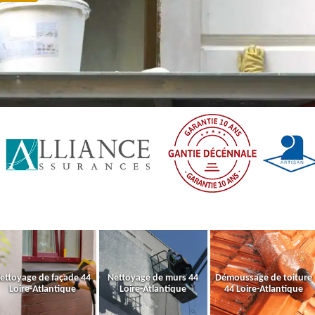
ettoyage de façade 44
Nettoyage de murs 44
Démoussage de toiture
Loire-Atlantique
Loire-Atlantique
44 Loire-Atlantique