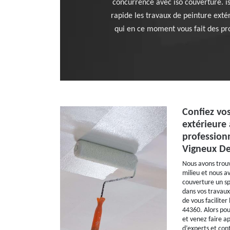
concurrence avec iso couverture. i
rapide les travaux de peinture exté
qui en ce moment vous fait des pro
Confiez vo
extérieure 
profession
Vigneux De
Nous avons trouv
milieu et nous a
couverture un sp
dans vos travaux
de vous faciliter
44360. Alors pou
et venez faire a
d’experts et con