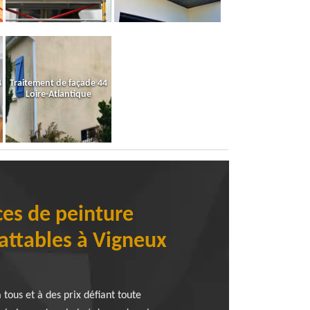
4
Traitement de façade 44
Loire-Atlantique
ces de peinture
battables à Vigneux
tous et à des prix défiant toute