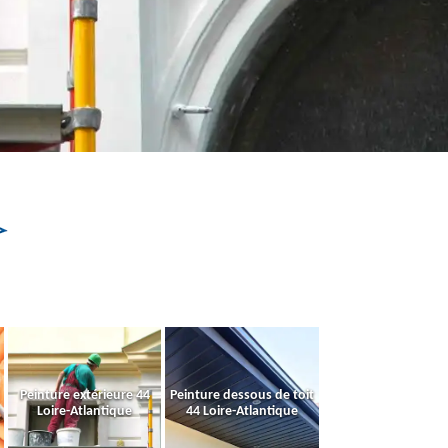
Peinture extérieure 44
Peinture dessous de toit
Loire-Atlantique
44 Loire-Atlantique