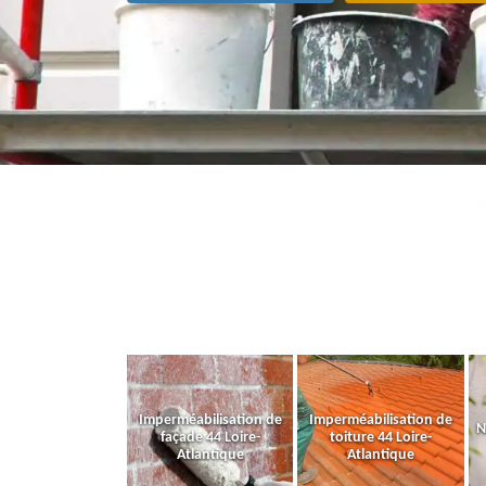
Imperméabilisation de
Imperméabilisation de
N
façade 44 Loire-
toiture 44 Loire-
Atlantique
Atlantique