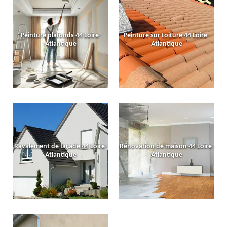
Peinture plafonds 44 Loire-
Peinture sur toiture 44 Loire-
Atlantique
Atlantique
Ravalement de façade 44 Loire-
Rénovation de maison 44 Loire-
Atlantique
Atlantique