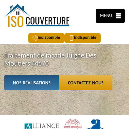
MENU
indisponible
indisponible
Traitement de façade Juigne Des
Moutiers 44670
NOS RÉALISATIONS
CONTACTEZ-NOUS