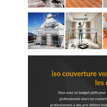
Peinture maison 44 Loire-
Peinture plafonds 44
P
Atlantique
Loire-Atlantique
iso couverture vo
les
Vous avez un budget petit pour
professionnel alors iso couvert
professionnels à des prix défiant to