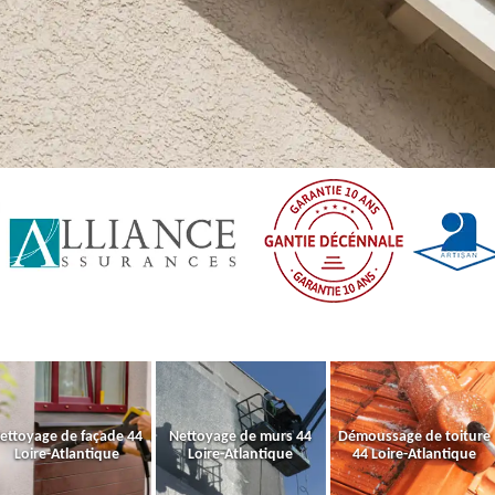
ettoyage de façade 44
Nettoyage de murs 44
Démoussage de toiture
Loire-Atlantique
Loire-Atlantique
44 Loire-Atlantique