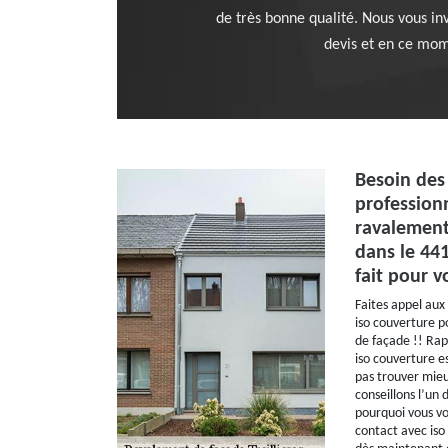
de très bonne qualité. Nous vous in
devis et en ce mome
Besoin des 
profession
ravalement 
dans le 441
fait pour v
Faites appel aux
iso couverture p
de façade !! Rapi
iso couverture es
pas trouver mieu
conseillons l’un
pourquoi vous vo
contact avec iso