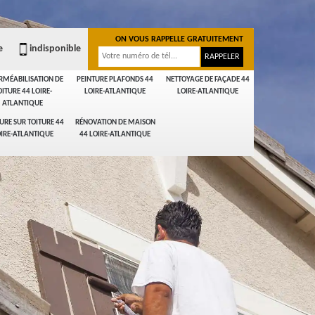
ON VOUS RAPPELLE GRATUITEMENT
e
indisponible
RMÉABILISATION DE
PEINTURE PLAFONDS 44
NETTOYAGE DE FAÇADE 44
OITURE 44 LOIRE-
LOIRE-ATLANTIQUE
LOIRE-ATLANTIQUE
ATLANTIQUE
URE SUR TOITURE 44
RÉNOVATION DE MAISON
IRE-ATLANTIQUE
44 LOIRE-ATLANTIQUE