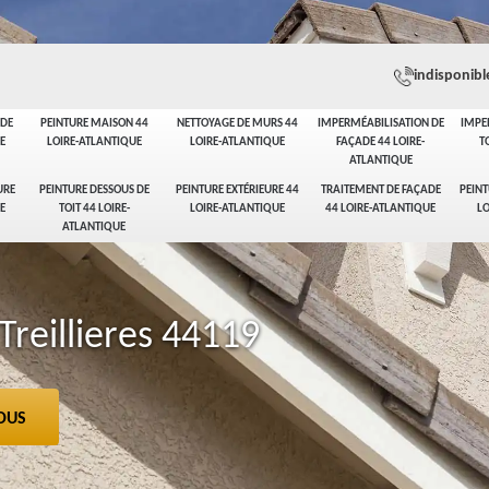
indisponibl
ADE
PEINTURE MAISON 44
NETTOYAGE DE MURS 44
IMPERMÉABILISATION DE
IMPE
E
LOIRE-ATLANTIQUE
LOIRE-ATLANTIQUE
FAÇADE 44 LOIRE-
T
ATLANTIQUE
URE
PEINTURE DESSOUS DE
PEINTURE EXTÉRIEURE 44
TRAITEMENT DE FAÇADE
PEINT
E
TOIT 44 LOIRE-
LOIRE-ATLANTIQUE
44 LOIRE-ATLANTIQUE
LO
ATLANTIQUE
reillieres 44119
OUS