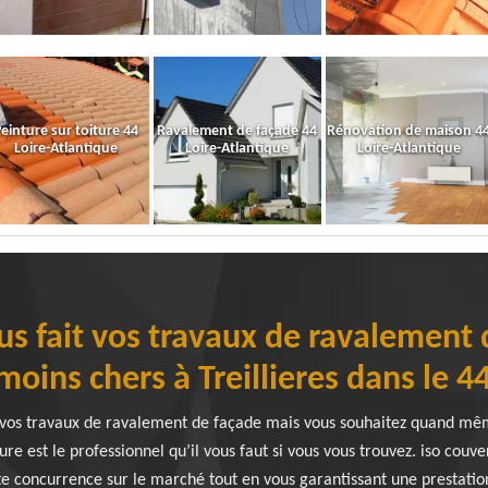
einture sur toiture 44
Ravalement de façade 44
Rénovation de maison 4
Loire-Atlantique
Loire-Atlantique
Loire-Atlantique
us fait vos travaux de ravalement 
 moins chers à Treillieres dans le 4
 vos travaux de ravalement de façade mais vous souhaitez quand mêm
ure est le professionnel qu’il vous faut si vous vous trouvez. iso couve
ute concurrence sur le marché tout en vous garantissant une prestati