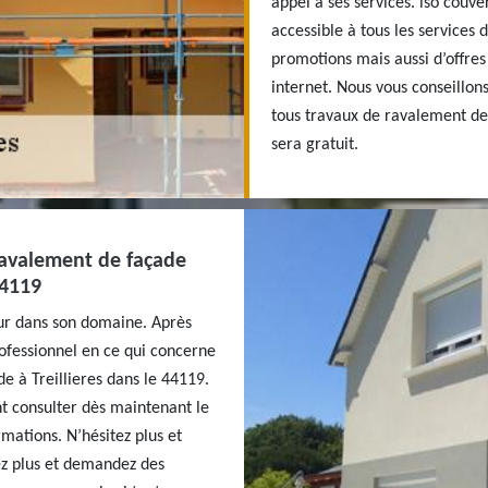
appel à ses services. iso couv
accessible à tous les services
promotions mais aussi d’offres
internet. Nous vous conseillon
tous travaux de ravalement de f
sera gratuit.
ravalement de façade
44119
ur dans son domaine. Après
rofessionnel en ce qui concerne
 à Treillieres dans le 44119.
t consulter dès maintenant le
rmations. N’hésitez plus et
dez plus et demandez des