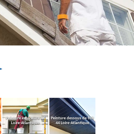
Peinture extérieure 44
Peinture dessous de toit
Loire-Atlantique
44 Loire-Atlantique