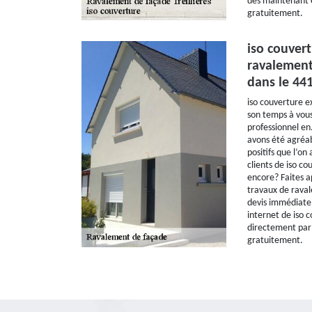
dès maintenant 
gratuitement.
iso couver
ravalement 
dans le 44
iso couverture e
son temps à vous 
professionnel e
avons été agréab
positifs que l’on
clients de iso co
encore? Faites a
travaux de rava
devis immédiatem
internet de iso 
directement par
gratuitement.