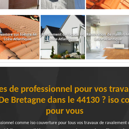
einture sur toiture 44
Ravalement de façade 44
Rénovation de maison 4
Loire-Atlantique
Loire-Atlantique
Loire-Atlantique
ces de professionnel pour vos trav
De Bretagne dans le 44130 ? iso co
pour vous
essionnel comme iso couverture pour tous vos travaux de ravalement de