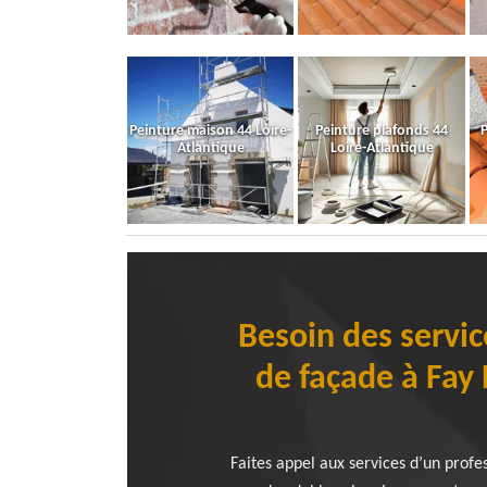
Peinture maison 44 Loire-
Peinture plafonds 44
P
Atlantique
Loire-Atlantique
Besoin des servi
de façade à Fay 
Faites appel aux services d’un prof