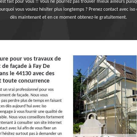
est fait pour vous !! Vous ne pourrez pas trouver mieux ailleurs puisq
ourquoi vous voulez hésiter plus longtemps ? Prenez contact avec iso
dès maintenant et en ce moment obtenez-le gratuitement.
ture pour vos travaux de
 de façade à Fay De
ans le 44130 avec des
t toute concurrence
t un vrai professionnel pour vos
lement de façade. Nous vous
e pas perdre plus de temps en faisant
ces dès aujourd’hui avec iso
’engage à vous fournir une qualité de
hable. Nous vous conseillons fortement
ntenant à consulter son site internet
act avec lui afin de vous fixer un
n’hésitez surtout pas à demander un