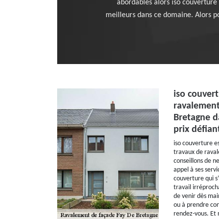
abordables alors iso couverture 
meilleurs dans ce domaine. Alors p
iso couver
ravalement
Bretagne d
prix défian
iso couverture es
travaux de rava
conseillons de n
appel à ses servi
couverture qui s
travail irréproc
de venir dès mai
ou à prendre cont
rendez-vous. Et 