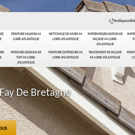
indisponibl
ADE
PEINTURE MAISON 44
NETTOYAGE DE MURS 44
IMPERMÉABILISATION DE
IMPE
E
LOIRE-ATLANTIQUE
LOIRE-ATLANTIQUE
FAÇADE 44 LOIRE-
T
ATLANTIQUE
URE
PEINTURE DESSOUS DE
PEINTURE EXTÉRIEURE 44
TRAITEMENT DE FAÇADE
PEINT
E
TOIT 44 LOIRE-
LOIRE-ATLANTIQUE
44 LOIRE-ATLANTIQUE
LO
ATLANTIQUE
Fay De Bretagne
OUS