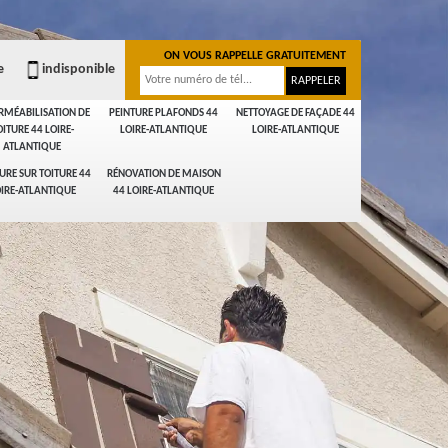
ON VOUS RAPPELLE GRATUITEMENT
e
indisponible
RMÉABILISATION DE
PEINTURE PLAFONDS 44
NETTOYAGE DE FAÇADE 44
OITURE 44 LOIRE-
LOIRE-ATLANTIQUE
LOIRE-ATLANTIQUE
ATLANTIQUE
URE SUR TOITURE 44
RÉNOVATION DE MAISON
IRE-ATLANTIQUE
44 LOIRE-ATLANTIQUE