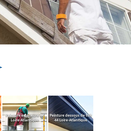
Peinture extérieure 44
Peinture dessous de toit
Loire-Atlantique
44 Loire-Atlantique