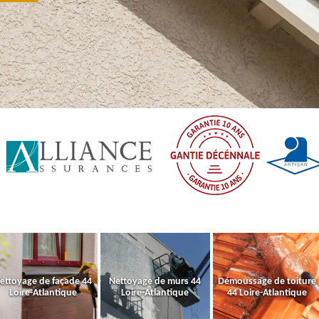
ettoyage de façade 44
Nettoyage de murs 44
Démoussage de toiture
Loire-Atlantique
Loire-Atlantique
44 Loire-Atlantique