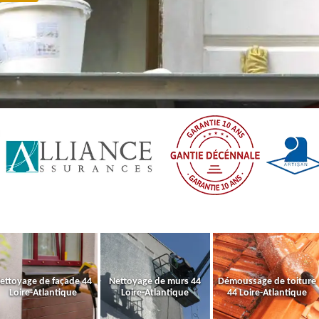
ettoyage de façade 44
Nettoyage de murs 44
Démoussage de toiture
Loire-Atlantique
Loire-Atlantique
44 Loire-Atlantique