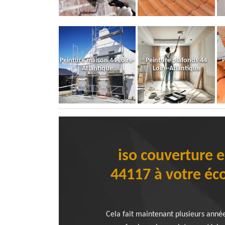
Peinture maison 44 Loire-
Peinture plafonds 44
P
Atlantique
Loire-Atlantique
iso couverture e
44117 à votre éc
Cela fait maintenant plusieurs anné