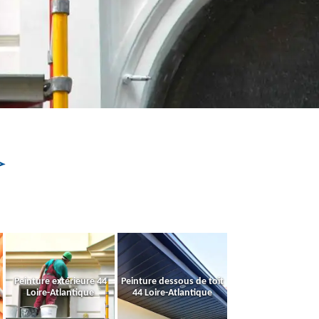
Peinture extérieure 44
Peinture dessous de toit
Loire-Atlantique
44 Loire-Atlantique