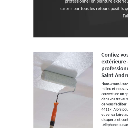
professionnel en peinture extéri
surpris par tous les retours positifs
Fa
Confiez vo
extérieure 
profession
Saint Andr
Nous avons trouv
milieu et nous a
couverture un sp
dans vos travaux
de vous faciliter
44117. Alors pou
et venez faire a
d’experts et con
téléphone ou sur