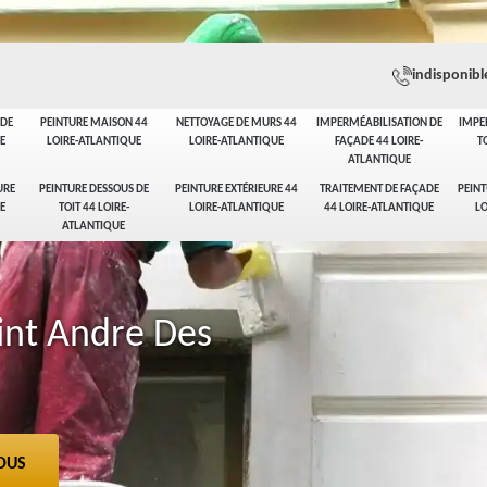
indisponibl
ADE
PEINTURE MAISON 44
NETTOYAGE DE MURS 44
IMPERMÉABILISATION DE
IMPE
E
LOIRE-ATLANTIQUE
LOIRE-ATLANTIQUE
FAÇADE 44 LOIRE-
T
ATLANTIQUE
URE
PEINTURE DESSOUS DE
PEINTURE EXTÉRIEURE 44
TRAITEMENT DE FAÇADE
PEINT
E
TOIT 44 LOIRE-
LOIRE-ATLANTIQUE
44 LOIRE-ATLANTIQUE
LO
ATLANTIQUE
int Andre Des
OUS