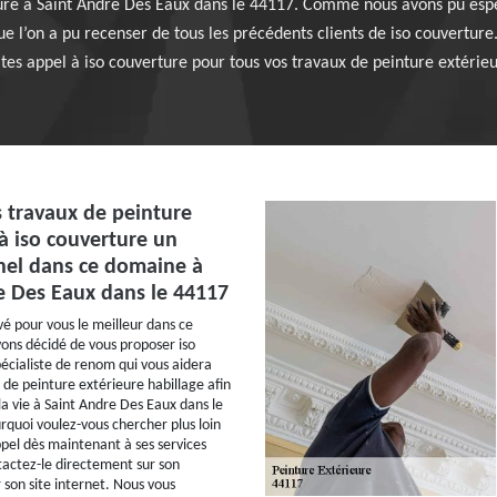
eure à Saint Andre Des Eaux dans le 44117. Comme nous avons pu es
 que l’on a pu recenser de tous les précédents clients de iso couvertur
ites appel à iso couverture pour tous vos travaux de peinture extérieu
s travaux de peinture
à iso couverture un
nel dans ce domaine à
e Des Eaux dans le 44117
é pour vous le meilleur dans ce
vons décidé de vous proposer iso
écialiste de renom qui vous aidera
 de peinture extérieure habillage afin
 la vie à Saint Andre Des Eaux dans le
rquoi voulez-vous chercher plus loin
ppel dès maintenant à ses services
tactez-le directement sur son
 son site internet. Nous vous