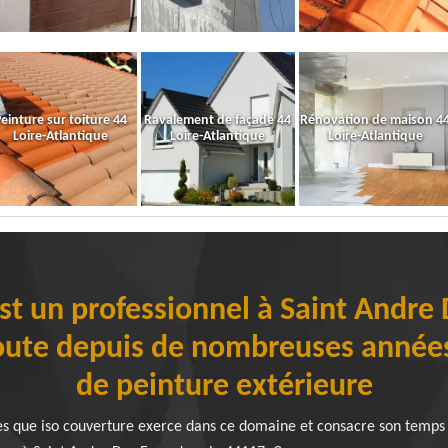
einture sur toiture 44
Ravalement de façade 44
Rénovation de maison 4
Loire-Atlantique
Loire-Atlantique
Loire-Atlantique
st un professionnel à Saint Andre
oute depuis de nombreuses années
de peinture extérieure
es que iso couverture exerce dans ce domaine et consacre son temps à 