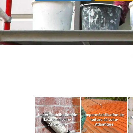
Imperméabilisation de
Imperméabilisation de
N
façade 44 Loire-
toiture 44 Loire-
Atlantique
Atlantique