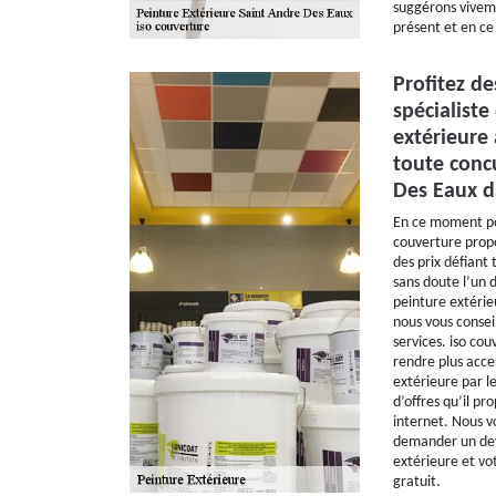
suggérons vivem
présent et en ce
Profitez de
spécialiste
extérieure 
toute conc
Des Eaux d
En ce moment po
couverture propo
des prix défiant
sans doute l’un 
peinture extérie
nous vous consei
services. iso co
rendre plus acces
extérieure par l
d’offres qu’il p
internet. Nous v
demander un devi
extérieure et vot
gratuit.