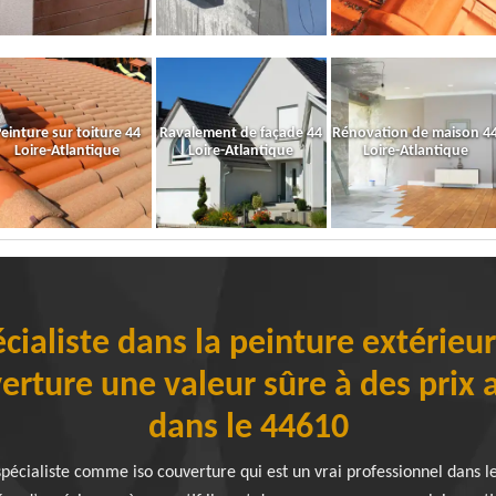
einture sur toiture 44
Ravalement de façade 44
Rénovation de maison 4
Loire-Atlantique
Loire-Atlantique
Loire-Atlantique
cialiste dans la peinture extérieu
verture une valeur sûre à des prix 
dans le 44610
spécialiste comme iso couverture qui est un vrai professionnel dans 