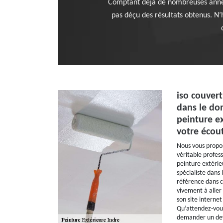
Comptant déjà de nombreuses années 
pas déçu des résultats obtenus. N’h
iso couvert
dans le do
peinture ex
votre écou
Nous vous propos
véritable profes
peinture extérieu
spécialiste dans
référence dans c
vivement à aller 
son site internet
Qu’attendez-vous
demander un dev