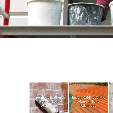
Imperméabilisation de
Imperméabilisation de
N
façade 44 Loire-
toiture 44 Loire-
Atlantique
Atlantique