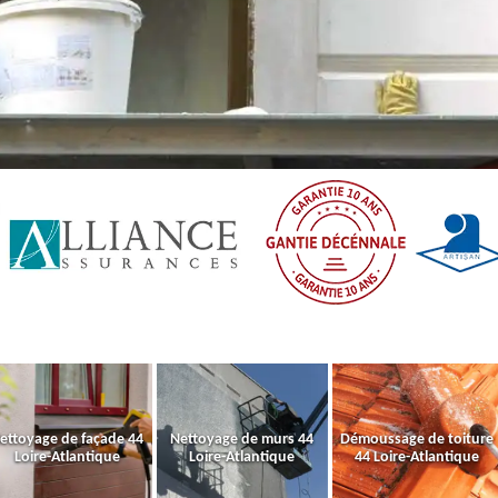
ettoyage de façade 44
Nettoyage de murs 44
Démoussage de toiture
Loire-Atlantique
Loire-Atlantique
44 Loire-Atlantique