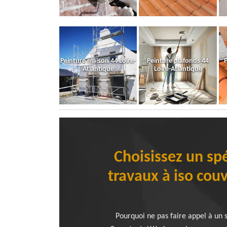
Peinture maison 44 Loire-
Peinture plafonds 44
P
Atlantique
Loire-Atlantique
Choisissez un spé
travaux à iso cou
Pourquoi ne pas faire appel à un 