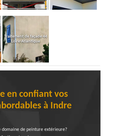
4
Traitement de façade 44
Loire-Atlantique
re en confiant vos
abordables à Indre
le domaine de peinture extérieure?