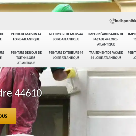
indisponibl
ADE
PEINTURE MAISON 44
NETTOYAGE DE MURS 44
IMPERMÉABILISATION DE
IMPE
E
LOIRE-ATLANTIQUE
LOIRE-ATLANTIQUE
FAÇADE 44 LOIRE-
T
ATLANTIQUE
URE
PEINTURE DESSOUS DE
PEINTURE EXTÉRIEURE 44
TRAITEMENT DE FAÇADE
PEINT
E
TOIT 44 LOIRE-
LOIRE-ATLANTIQUE
44 LOIRE-ATLANTIQUE
LO
ATLANTIQUE
ndre 44610
OUS