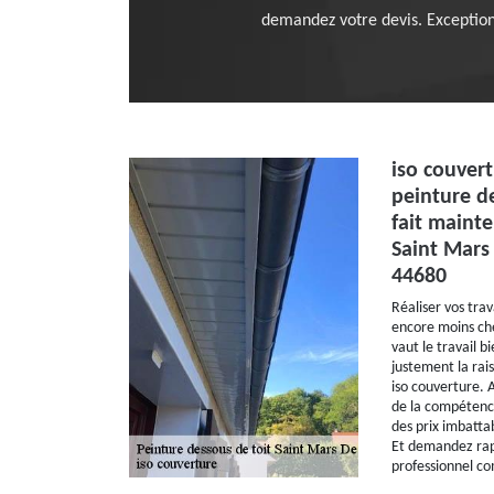
demandez votre devis. Exception
iso couver
peinture de
fait mainte
Saint Mars
44680
Réaliser vos tra
encore moins che
vaut le travail b
justement la rai
iso couverture. A
de la compétence
des prix imbatta
Et demandez rap
professionnel c