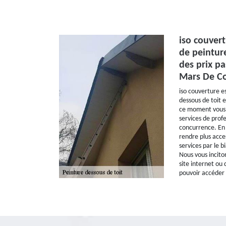
iso couvert
de peintur
des prix pa
Mars De Co
iso couverture e
dessous de toit e
ce moment vous a
services de profe
concurrence. En e
rendre plus acces
services par le b
Nous vous incito
site internet ou 
pouvoir accéder 