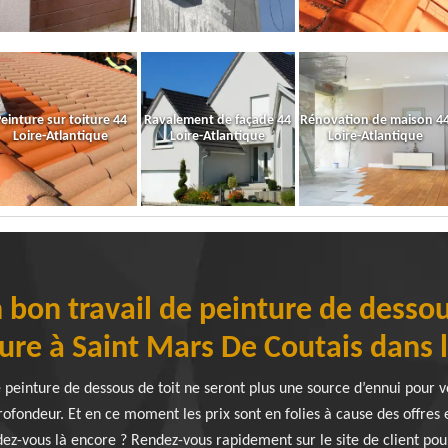
einture sur toiture 44
Ravalement de façade 44
Rénovation de maison 4
Loire-Atlantique
Loire-Atlantique
Loire-Atlantique
 bon travail de peinture de dessou
ure à Saint Mars De Coutais dans 
 peinture de dessous de toit ne seront plus une source d’ennui pour v
rofondeur. Et en ce moment les prix sont en folies à cause des offres 
ez-vous là encore ? Rendez-vous rapidement sur le site de client pou