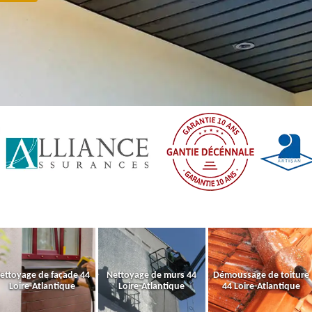
ettoyage de façade 44
Nettoyage de murs 44
Démoussage de toiture
Loire-Atlantique
Loire-Atlantique
44 Loire-Atlantique