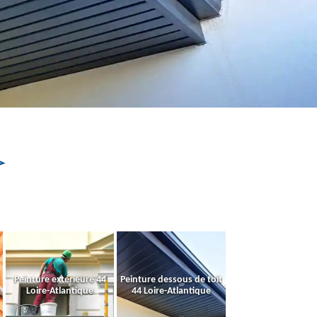
Peinture extérieure 44
Peinture dessous de toit
Loire-Atlantique
44 Loire-Atlantique