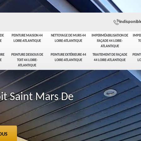
indisponibl
ADE
PEINTURE MAISON 44
NETTOYAGE DE MURS 44
IMPERMÉABILISATION DE
IMPE
E
LOIRE-ATLANTIQUE
LOIRE-ATLANTIQUE
FAÇADE 44 LOIRE-
T
ATLANTIQUE
URE
PEINTURE DESSOUS DE
PEINTURE EXTÉRIEURE 44
TRAITEMENT DE FAÇADE
PEINT
E
TOIT 44 LOIRE-
LOIRE-ATLANTIQUE
44 LOIRE-ATLANTIQUE
LO
ATLANTIQUE
it Saint Mars De
OUS