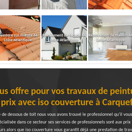
einture sur toiture 44
Ravalement de façade 44
Rénovation de maison 4
Loire-Atlantique
Loire-Atlantique
Loire-Atlantique
us offre pour vos travaux de pein
s prix avec iso couverture à Carqu
 de dessous de toit nous vous avons trouvé le professionnel qu’il vous
cialisée dans ce secteur ses services de professionnels sont aux prix
urs alors que iso couverture vous garantit déjà une prestation de tra