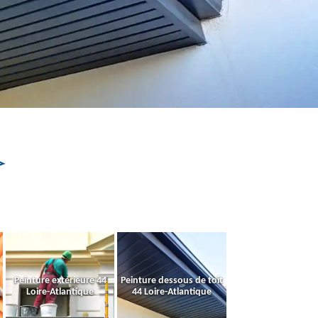
Peinture extérieure 44
Peinture dessous de toit
Loire-Atlantique
44 Loire-Atlantique