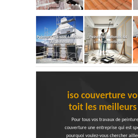
Peinture maison 44 Loire-
Peinture plafonds 44
P
Atlantique
Loire-Atlantique
iso couverture vo
toit les meilleur
Pour tous vos travaux de peinture
couverture une entreprise qui est spé
pourquoi voulez-vous chercher aille