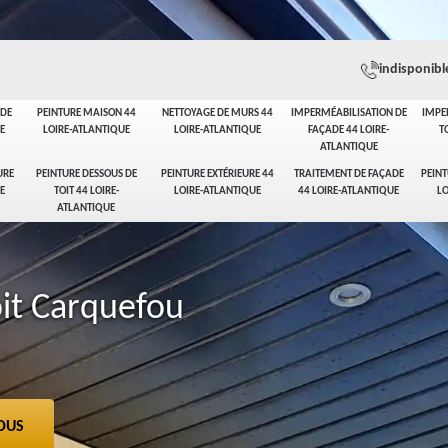
indisponibl
ADE
PEINTURE MAISON 44
NETTOYAGE DE MURS 44
IMPERMÉABILISATION DE
IMPE
E
LOIRE-ATLANTIQUE
LOIRE-ATLANTIQUE
FAÇADE 44 LOIRE-
T
ATLANTIQUE
URE
PEINTURE DESSOUS DE
PEINTURE EXTÉRIEURE 44
TRAITEMENT DE FAÇADE
PEINT
E
TOIT 44 LOIRE-
LOIRE-ATLANTIQUE
44 LOIRE-ATLANTIQUE
LO
ATLANTIQUE
oit Carquefou
OUS