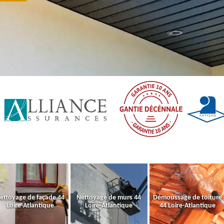
ettoyage de façade 44
Nettoyage de murs 44
Démoussage de toiture
Loire-Atlantique
Loire-Atlantique
44 Loire-Atlantique