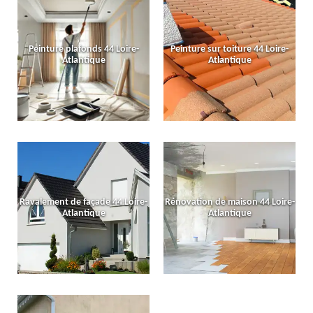
Peinture plafonds 44 Loire-
Peinture sur toiture 44 Loire-
Atlantique
Atlantique
Ravalement de façade 44 Loire-
Rénovation de maison 44 Loire-
Atlantique
Atlantique