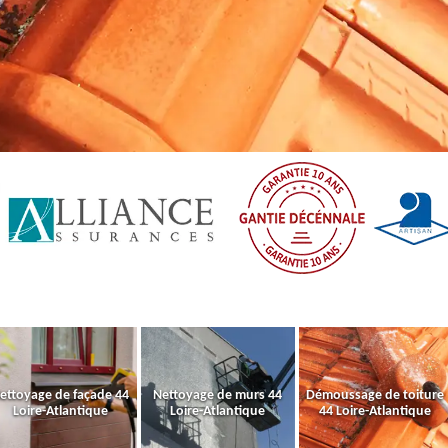
ettoyage de façade 44
Nettoyage de murs 44
Démoussage de toiture
Loire-Atlantique
Loire-Atlantique
44 Loire-Atlantique