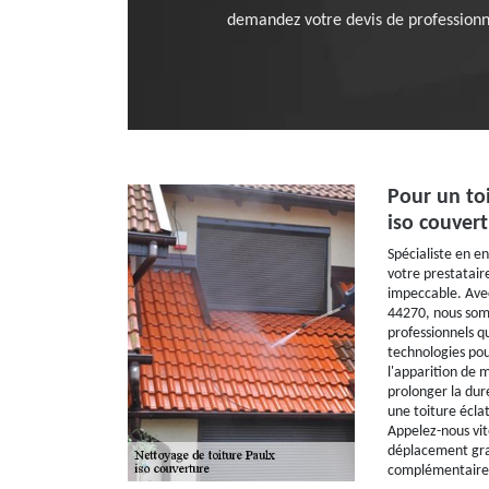
demandez votre devis de professionn
Pour un to
iso couver
Spécialiste en en
votre prestatair
impeccable. Ave
44270, nous somm
professionnels qu
technologies pour
l'apparition de 
prolonger la duré
une toiture écla
Appelez-nous vit
déplacement grat
complémentaire, 