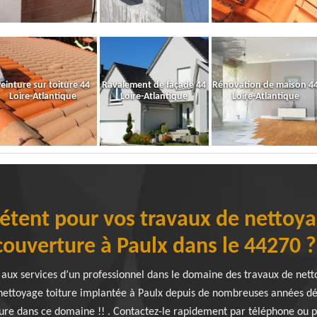
einture sur toiture 44
Ravalement de façade 44
Rénovation de maison 4
Loire-Atlantique
Loire-Atlantique
Loire-Atlantique
étent pour vos travaux de nettoyag
couverture à Paulx dans le 44270 ?
 aux services d’un professionnel dans le domaine des travaux de netto
ettoyage toiture implantée à Paulx depuis de nombreuses années déjà
ure dans ce domaine !! . Contactez-le rapidement par téléphone ou par 