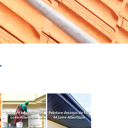
Peinture extérieure 44
Peinture dessous de toit
Loire-Atlantique
44 Loire-Atlantique