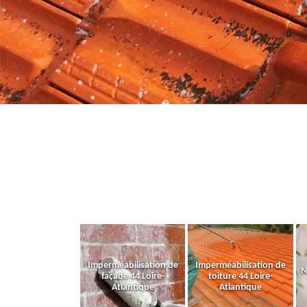
Imperméabilisation de
Imperméabilisation de
N
façade 44 Loire-
toiture 44 Loire-
Atlantique
Atlantique