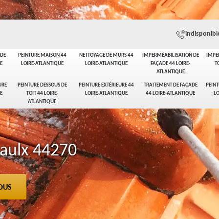
indisponibl
ADE
PEINTURE MAISON 44
NETTOYAGE DE MURS 44
IMPERMÉABILISATION DE
IMPE
E
LOIRE-ATLANTIQUE
LOIRE-ATLANTIQUE
FAÇADE 44 LOIRE-
T
ATLANTIQUE
URE
PEINTURE DESSOUS DE
PEINTURE EXTÉRIEURE 44
TRAITEMENT DE FAÇADE
PEINT
E
TOIT 44 LOIRE-
LOIRE-ATLANTIQUE
44 LOIRE-ATLANTIQUE
LO
ATLANTIQUE
Paulx 44270
OUS