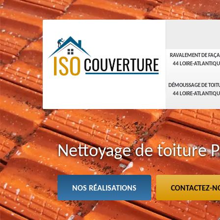
RAVALEMENT DE FAÇ
44 LOIRE-ATLANTIQU
DÉMOUSSAGE DE TOIT
44 LOIRE-ATLANTIQU
Nettoyage de toiture 
NOS RÉALISATIONS
CONTACTEZ-N