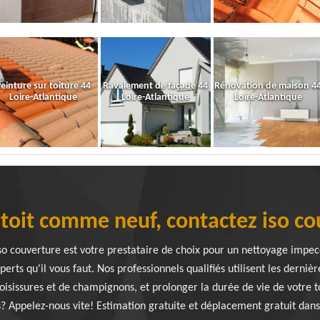
einture sur toiture 44
Ravalement de façade 44
Rénovation de maison 4
Loire-Atlantique
Loire-Atlantique
Loire-Atlantique
 toit comme neuf, contactez iso co
 iso couverture est votre prestataire de choix pour un nettoyage imp
ts qu'il vous faut. Nos professionnels qualifiés utilisent les derniè
oisissures et de champignons, et prolonger la durée de vie de votre t
? Appelez-nous vite! Estimation gratuite et déplacement gratuit dans 