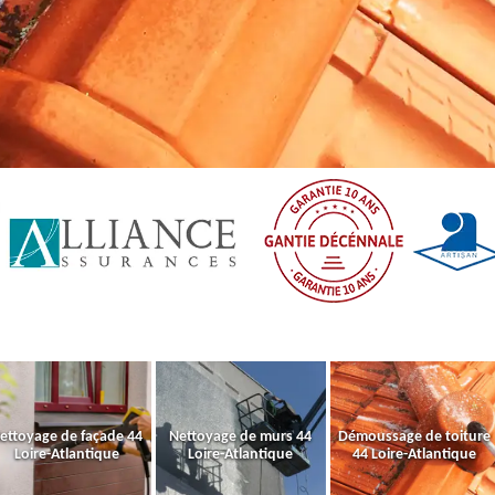
ettoyage de façade 44
Nettoyage de murs 44
Démoussage de toiture
Loire-Atlantique
Loire-Atlantique
44 Loire-Atlantique