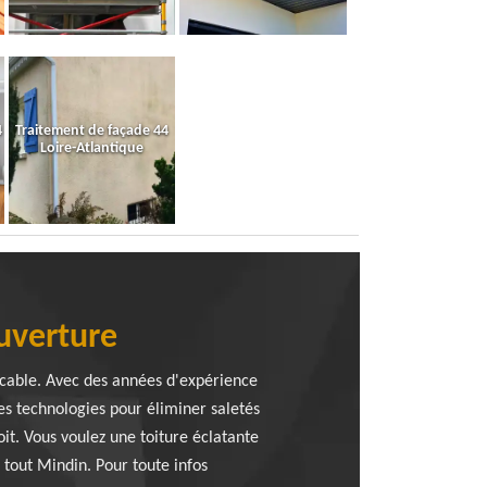
4
Traitement de façade 44
Loire-Atlantique
uverture
eccable. Avec des années d'expérience
res technologies pour éliminer saletés
oit. Vous voulez une toiture éclatante
tout Mindin. Pour toute infos