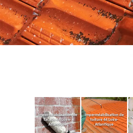
Imperméabilisation de
Imperméabilisation de
N
façade 44 Loire-
toiture 44 Loire-
Atlantique
Atlantique