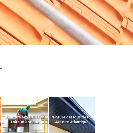
Peinture extérieure 44
Peinture dessous de toit
Loire-Atlantique
44 Loire-Atlantique