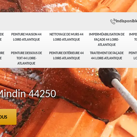
indisponibl
ADE
PEINTURE MAISON 44
NETTOYAGE DE MURS 44
IMPERMÉABILISATION DE
IMPE
E
LOIRE-ATLANTIQUE
LOIRE-ATLANTIQUE
FAÇADE 44 LOIRE-
T
ATLANTIQUE
URE
PEINTURE DESSOUS DE
PEINTURE EXTÉRIEURE 44
TRAITEMENT DE FAÇADE
PEINT
E
TOIT 44 LOIRE-
LOIRE-ATLANTIQUE
44 LOIRE-ATLANTIQUE
LO
ATLANTIQUE
Mindin 44250
OUS