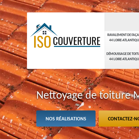
RAVALEMENT DE FAÇ
44 LOIRE-ATLANTIQU
DÉMOUSSAGE DE TOIT
44 LOIRE-ATLANTIQU
Nettoyage de toiture 
NOS RÉALISATIONS
CONTACTEZ-N