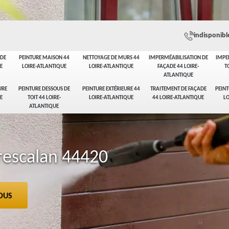
indisponibl
ADE
PEINTURE MAISON 44
NETTOYAGE DE MURS 44
IMPERMÉABILISATION DE
IMPE
E
LOIRE-ATLANTIQUE
LOIRE-ATLANTIQUE
FAÇADE 44 LOIRE-
T
ATLANTIQUE
URE
PEINTURE DESSOUS DE
PEINTURE EXTÉRIEURE 44
TRAITEMENT DE FAÇADE
PEINT
E
TOIT 44 LOIRE-
LOIRE-ATLANTIQUE
44 LOIRE-ATLANTIQUE
LO
ATLANTIQUE
rescalan 44420
OUS