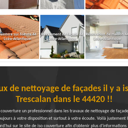
einture sur toiture 44
Ravalement de façade 44
Rénovation de maison 4
Loire-Atlantique
Loire-Atlantique
Loire-Atlantique
ux de nettoyage de façades il y a i
Trescalan dans le 44420 !!
 couverture un professionnel dans les travaux de nettoyage de façade
oujours à votre disposition et surtout à votre écoute. Voilà justement 
d’hui sur le site de iso couverture afin d’obtenir plus d’informations 