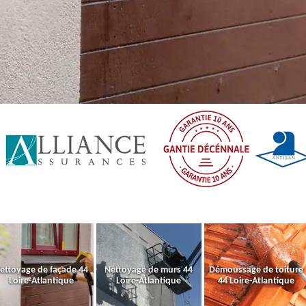
ettoyage de façade 44
Nettoyage de murs 44
Démoussage de toiture
Loire-Atlantique
Loire-Atlantique
44 Loire-Atlantique