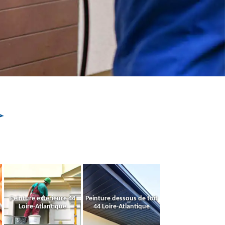
Peinture extérieure 44
Peinture dessous de toit
Loire-Atlantique
44 Loire-Atlantique