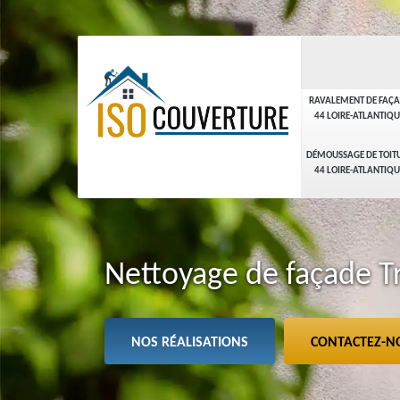
RAVALEMENT DE FAÇ
44 LOIRE-ATLANTIQU
DÉMOUSSAGE DE TOIT
44 LOIRE-ATLANTIQU
Nettoyage de façade T
NOS RÉALISATIONS
CONTACTEZ-N