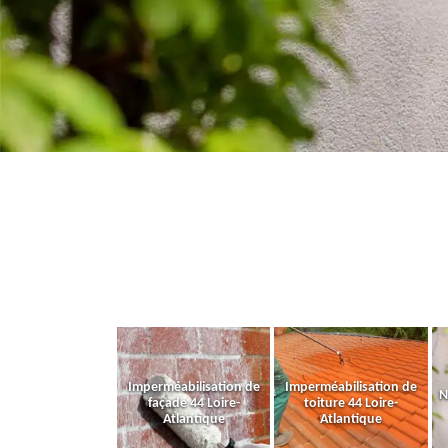
Imperméabilisation de
Imperméabilisation de
N
façade 44 Loire-
toiture 44 Loire-
Atlantique
Atlantique