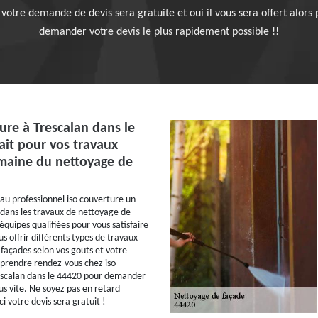
votre demande de devis sera gratuite et oui il vous sera offert alors 
demander votre devis le plus rapidement possible !!
ure à Trescalan dans le
ait pour vos travaux
maine du nettoyage de
 au professionnel iso couverture un
 dans les travaux de nettoyage de
 équipes qualifiées pour vous satisfaire
us offrir différents types de travaux
façades selon vos gouts et votre
 prendre rendez-vous chez iso
escalan dans le 44420 pour demander
us vite. Ne soyez pas en retard
i votre devis sera gratuit !