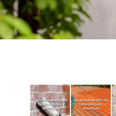
Imperméabilisation de
Imperméabilisation de
N
façade 44 Loire-
toiture 44 Loire-
Atlantique
Atlantique