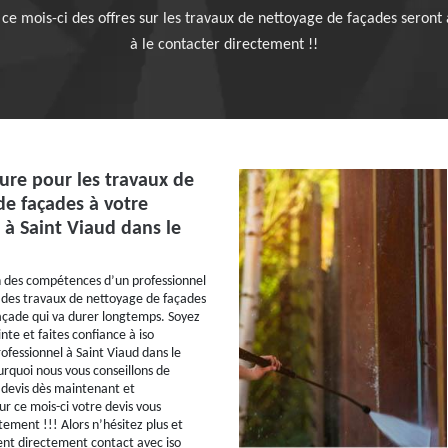
 ce mois-ci des offres sur les travaux de nettoyage de façades seront à
à le contacter directement !!
ure pour les travaux de
de façades à votre
 à Saint Viaud dans le
n des compétences d’un professionnel
 des travaux de nettoyage de façades
açade qui va durer longtemps. Soyez
inte et faites confiance à iso
ofessionnel à Saint Viaud dans le
urquoi nous vous conseillons de
devis dès maintenant et
r ce mois-ci votre devis vous
tement !!! Alors n’hésitez plus et
nt directement contact avec iso