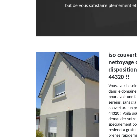
but de vous satisfaire pleinement et
iso couvert
nettoyage 
disposition
44320 !!
Vous avez besoi
dans le domaine
pour avoir une f
sereins, sans cra
couverture un pr
44320 ! Voilà po
demander votre 
spécialement pou
reviendra gratui
prenez rapideme