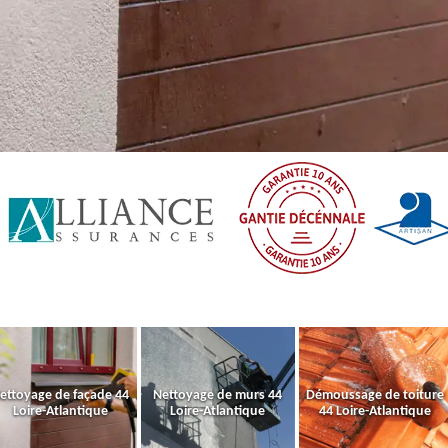
ettoyage de façade 44
Nettoyage de murs 44
Démoussage de toiture
Loire-Atlantique
Loire-Atlantique
44 Loire-Atlantique