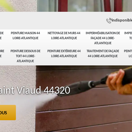
indisponibl
ADE
PEINTURE MAISON 44
NETTOYAGE DE MURS 44
IMPERMÉABILISATION DE
IMPE
E
LOIRE-ATLANTIQUE
LOIRE-ATLANTIQUE
FAÇADE 44 LOIRE-
T
ATLANTIQUE
URE
PEINTURE DESSOUS DE
PEINTURE EXTÉRIEURE 44
TRAITEMENT DE FAÇADE
PEINT
E
TOIT 44 LOIRE-
LOIRE-ATLANTIQUE
44 LOIRE-ATLANTIQUE
LO
ATLANTIQUE
aint Viaud 44320
OUS