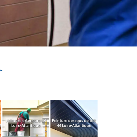
Peinture extérieure 44
Peinture dessous de toit
Loire-Atlantique
44 Loire-Atlantique