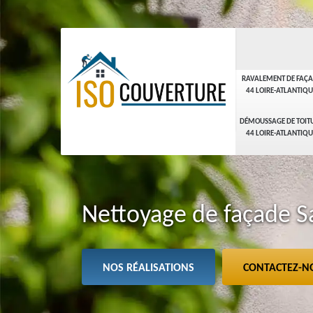
RAVALEMENT DE FAÇ
44 LOIRE-ATLANTIQU
DÉMOUSSAGE DE TOIT
44 LOIRE-ATLANTIQU
Nettoyage de façade S
NOS RÉALISATIONS
CONTACTEZ-N