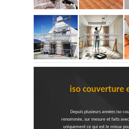
Peinture maison 44 Loire-
Peinture plafonds 44
P
Atlantique
Loire-Atlantique
iso couverture 
Depuis plusieurs années iso co
renommée, sur mesure et faits avec
uniquement ce qui est le mieux pou