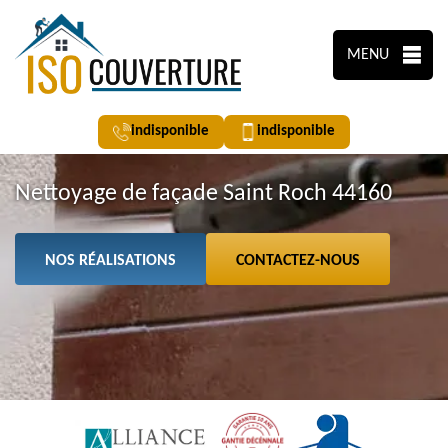
MENU
indisponible
indisponible
Nettoyage de façade Saint Roch 44160
NOS RÉALISATIONS
CONTACTEZ-NOUS