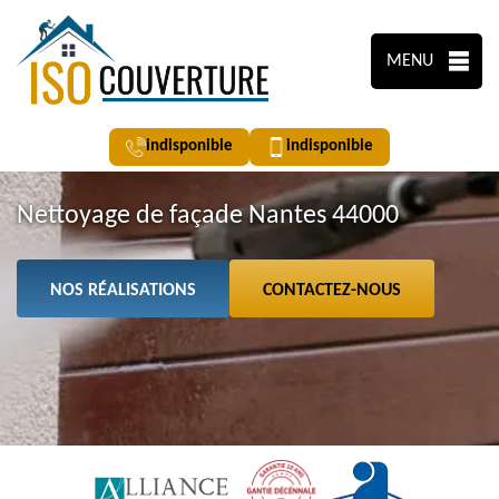
MENU
indisponible
indisponible
Nettoyage de façade Nantes 44000
NOS RÉALISATIONS
CONTACTEZ-NOUS