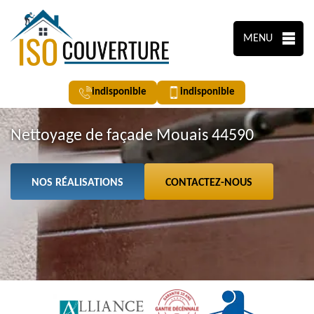
MENU
indisponible
indisponible
Nettoyage de façade Mouais 44590
NOS RÉALISATIONS
CONTACTEZ-NOUS