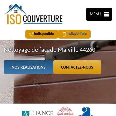
MENU
indisponible
indisponible
Nettoyage de façade Malville 44260
NOS RÉALISATIONS
CONTACTEZ-NOUS