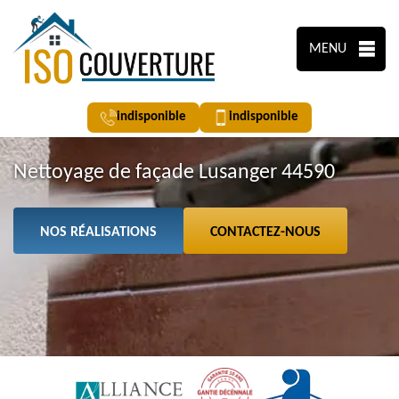
MENU
indisponible
indisponible
Nettoyage de façade Lusanger 44590
NOS RÉALISATIONS
CONTACTEZ-NOUS