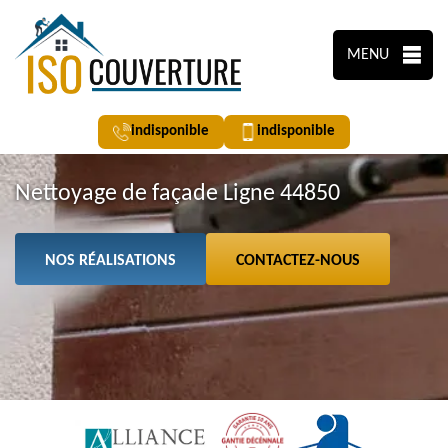
MENU
indisponible
indisponible
Nettoyage de façade Ligne 44850
NOS RÉALISATIONS
CONTACTEZ-NOUS