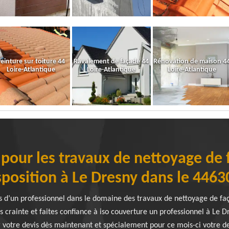
einture sur toiture 44
Ravalement de façade 44
Rénovation de maison 4
Loire-Atlantique
Loire-Atlantique
Loire-Atlantique
 pour les travaux de nettoyage de 
sposition à Le Dresny dans le 44630
 d’un professionnel dans le domaine des travaux de nettoyage de faç
s crainte et faites confiance à iso couverture un professionnel à Le D
votre devis dès maintenant et spécialement pour ce mois-ci votre de