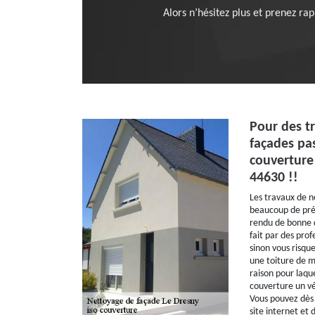
Alors n’hésitez plus et prenez ra
Pour des t
façades pas
couverture
44630 !!
Les travaux de n
beaucoup de préc
rendu de bonne qu
fait par des pro
sinon vous risqu
une toiture de m
raison pour laque
couverture un vé
Vous pouvez dès a
site internet et 