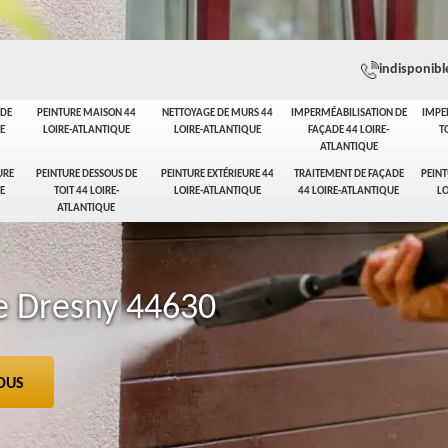
indisponibl
ADE
PEINTURE MAISON 44
NETTOYAGE DE MURS 44
IMPERMÉABILISATION DE
IMPE
E
LOIRE-ATLANTIQUE
LOIRE-ATLANTIQUE
FAÇADE 44 LOIRE-
T
ATLANTIQUE
URE
PEINTURE DESSOUS DE
PEINTURE EXTÉRIEURE 44
TRAITEMENT DE FAÇADE
PEINT
E
TOIT 44 LOIRE-
LOIRE-ATLANTIQUE
44 LOIRE-ATLANTIQUE
LO
ATLANTIQUE
e Dresny 44630
OUS