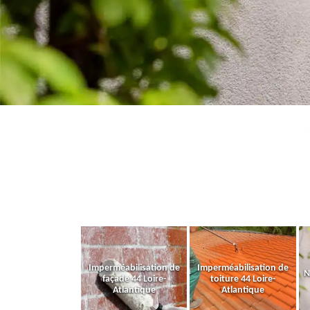
Imperméabilisation de
Imperméabilisation de
N
façade 44 Loire-
toiture 44 Loire-
Atlantique
Atlantique