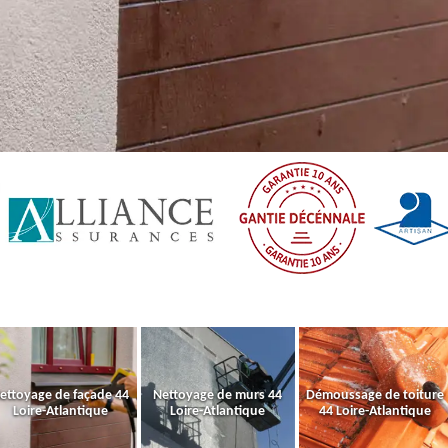
ettoyage de façade 44
Nettoyage de murs 44
Démoussage de toiture
Loire-Atlantique
Loire-Atlantique
44 Loire-Atlantique