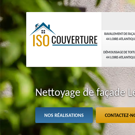
RAVALEMENT DE FAÇ
44 LOIRE-ATLANTIQU
DÉMOUSSAGE DE TOIT
44 LOIRE-ATLANTIQU
Nettoyage de façade L
NOS RÉALISATIONS
CONTACTEZ-N