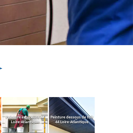
Peinture extérieure 44
Peinture dessous de toit
Loire-Atlantique
44 Loire-Atlantique