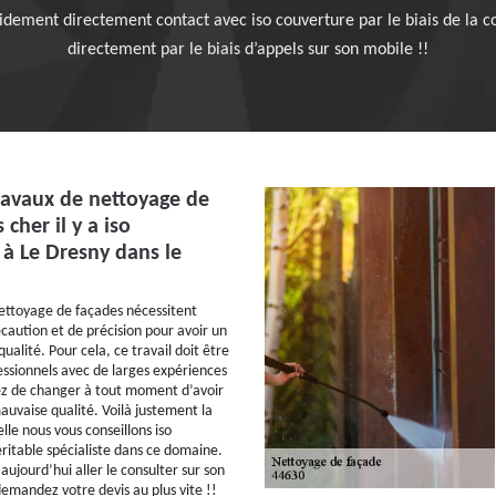
pidement directement contact avec iso couverture par le biais de la co
directement par le biais d’appels sur son mobile !!
ravaux de nettoyage de
 cher il y a iso
 à Le Dresny dans le
ettoyage de façades nécessitent
aution et de précision pour avoir un
alité. Pour cela, ce travail doit être
fessionnels avec de larges expériences
ez de changer à tout moment d’avoir
auvaise qualité. Voilà justement la
lle nous vous conseillons iso
ritable spécialiste dans ce domaine.
ujourd’hui aller le consulter sur son
demandez votre devis au plus vite !!