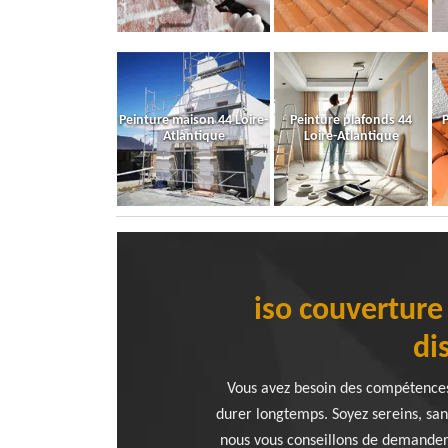
Peinture maison 44 Loire-
Peinture plafonds 44
P
Atlantique
Loire-Atlantique
iso couverture
di
Vous avez besoin des compétences
durer longtemps. Soyez sereins, san
nous vous conseillons de demander 