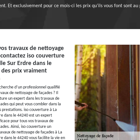
t. Et exclusivement pour ce mois-ci les prix qu’ils vous font sont au 
vos travaux de nettoyage
 contactez iso couverture
le Sur Erdre dans le
 des prix vraiment
s
cherche d’un professionnel qualifié
avaux de nettoyage de façades ? Il
rture un expert dans les travaux de
ades qui peut vous combler dans la
s prestations. iso couverture à La
re dans le 44240 est un expert
icace pour tous vos travaux de
ades. Ainsi, iso couverture un
travaux de nettoyage de façades à La
e dans le 44240 vous facilite la vie en