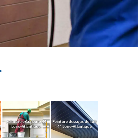
Peinture extérieure 44
Peinture dessous de toit
Loire-Atlantique
44 Loire-Atlantique