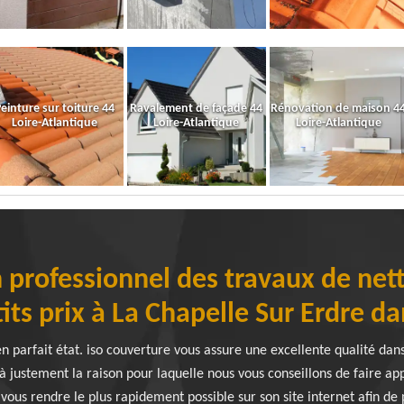
einture sur toiture 44
Ravalement de façade 44
Rénovation de maison 4
Loire-Atlantique
Loire-Atlantique
Loire-Atlantique
n professionnel des travaux de net
its prix à La Chapelle Sur Erdre da
en parfait état. iso couverture vous assure une excellente qualité dans 
là justement la raison pour laquelle nous vous conseillons de faire app
 vous rendre le plus rapidement possible sur son site internet afin de