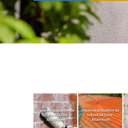
Imperméabilisation de
Imperméabilisation de
N
façade 44 Loire-
toiture 44 Loire-
Atlantique
Atlantique