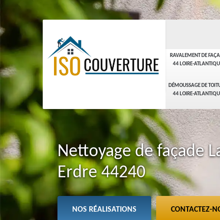
RAVALEMENT DE FAÇ
44 LOIRE-ATLANTIQU
DÉMOUSSAGE DE TOIT
44 LOIRE-ATLANTIQU
Nettoyage de façade L
Erdre 44240
NOS RÉALISATIONS
CONTACTEZ-N