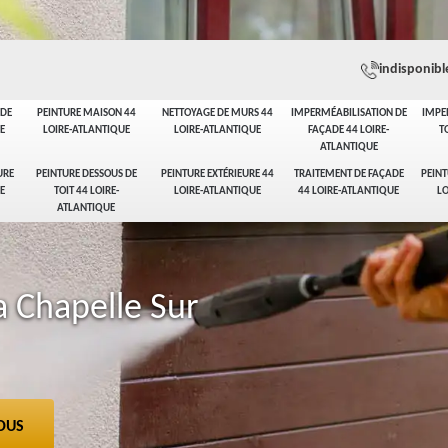
indisponibl
ADE
PEINTURE MAISON 44
NETTOYAGE DE MURS 44
IMPERMÉABILISATION DE
IMPE
E
LOIRE-ATLANTIQUE
LOIRE-ATLANTIQUE
FAÇADE 44 LOIRE-
T
ATLANTIQUE
URE
PEINTURE DESSOUS DE
PEINTURE EXTÉRIEURE 44
TRAITEMENT DE FAÇADE
PEINT
E
TOIT 44 LOIRE-
LOIRE-ATLANTIQUE
44 LOIRE-ATLANTIQUE
LO
ATLANTIQUE
a Chapelle Sur
OUS