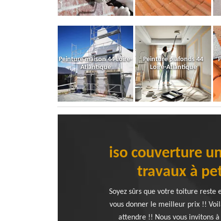
Peinture maison 44 Loire-
Peinture plafonds 44
P
Atlantique
Loire-Atlantique
iso couverture u
travaux à pet
Soyez sûrs que votre toiture reste 
vous donner le meilleur prix !! Voi
attendre !! Nous vous invitons à