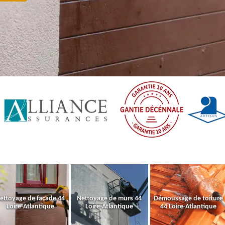
ettoyage de façade 44
Nettoyage de murs 44
Démoussage de toiture
Loire-Atlantique
Loire-Atlantique
44 Loire-Atlantique