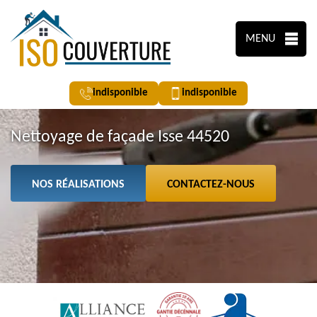
MENU
indisponible
indisponible
Nettoyage de façade Isse 44520
NOS RÉALISATIONS
CONTACTEZ-NOUS