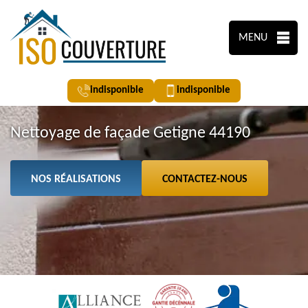
MENU
indisponible
indisponible
Nettoyage de façade Getigne 44190
NOS RÉALISATIONS
CONTACTEZ-NOUS