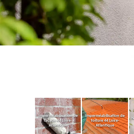
Imperméabilisation de
Imperméabilisation de
N
façade 44 Loire-
toiture 44 Loire-
Atlantique
Atlantique