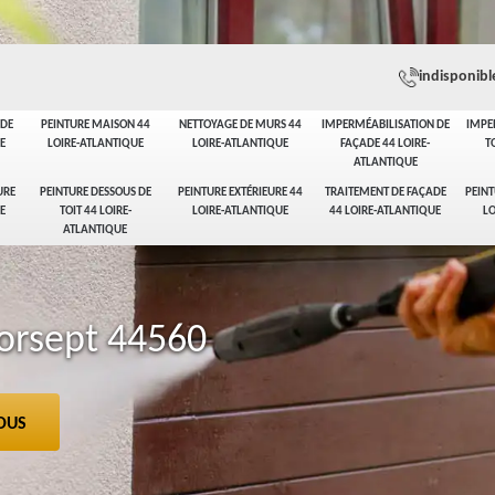
indisponibl
ADE
PEINTURE MAISON 44
NETTOYAGE DE MURS 44
IMPERMÉABILISATION DE
IMPE
E
LOIRE-ATLANTIQUE
LOIRE-ATLANTIQUE
FAÇADE 44 LOIRE-
T
ATLANTIQUE
URE
PEINTURE DESSOUS DE
PEINTURE EXTÉRIEURE 44
TRAITEMENT DE FAÇADE
PEINT
E
TOIT 44 LOIRE-
LOIRE-ATLANTIQUE
44 LOIRE-ATLANTIQUE
LO
ATLANTIQUE
orsept 44560
OUS