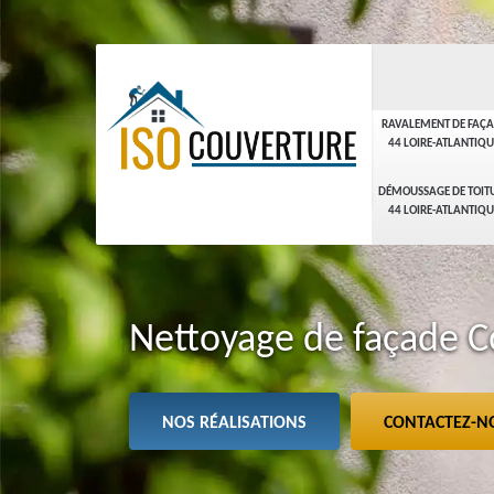
RAVALEMENT DE FAÇ
44 LOIRE-ATLANTIQU
DÉMOUSSAGE DE TOIT
44 LOIRE-ATLANTIQU
Nettoyage de façade C
NOS RÉALISATIONS
CONTACTEZ-N