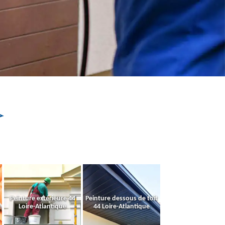
Peinture extérieure 44
Peinture dessous de toit
Loire-Atlantique
44 Loire-Atlantique