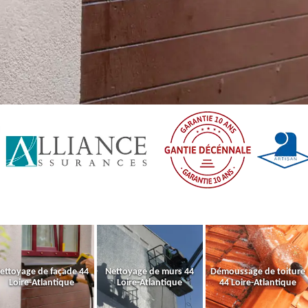
ettoyage de façade 44
Nettoyage de murs 44
Démoussage de toiture
Loire-Atlantique
Loire-Atlantique
44 Loire-Atlantique