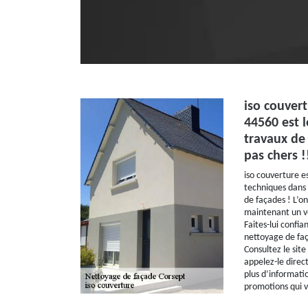
iso couvert
44560 est l
travaux de
pas chers !
iso couverture e
techniques dans
de façades ! L’o
maintenant un vé
Faites-lui confia
nettoyage de faç
Consultez le site
appelez-le direc
plus d’informati
promotions qui v