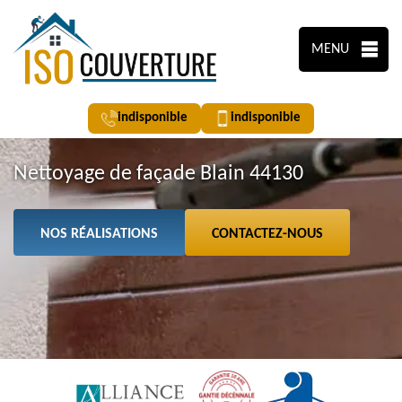
MENU
indisponible
indisponible
Nettoyage de façade Blain 44130
NOS RÉALISATIONS
CONTACTEZ-NOUS